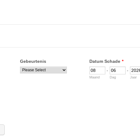
Gebeurtenis
Datum Schade
*
-
-
Maand
Dag
Jaar